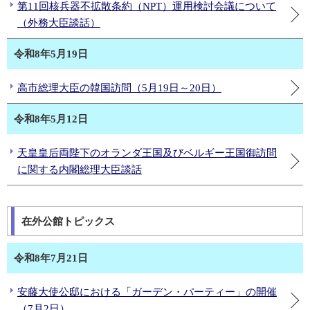
第11回核兵器不拡散条約（NPT）運用検討会議について
（外務大臣談話）
令和8年5月19日
高市総理大臣の韓国訪問（5月19日～20日）
令和8年5月12日
天皇皇后両陛下のオランダ王国及びベルギー王国御訪問
に関する内閣総理大臣談話
在外公館トピックス
令和8年7月21日
安藤大使公邸における「ガーデン・パーティー」の開催
（7月2日）