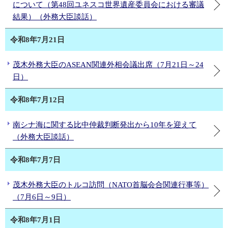
について（第48回ユネスコ世界遺産委員会における審議
結果）（外務大臣談話）
令和8年7月21日
茂木外務大臣のASEAN関連外相会議出席（7月21日～24
日）
令和8年7月12日
南シナ海に関する比中仲裁判断発出から10年を迎えて
（外務大臣談話）
令和8年7月7日
茂木外務大臣のトルコ訪問（NATO首脳会合関連行事等）
（7月6日～9日）
令和8年7月1日