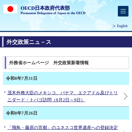
OECD日本政府代表部
Permanent Delegation of Japan to the OECD
English
外交政策ニュ－ス
外務省ホームページ 外交政策新着情報
令和8年7月31日
茂木外務大臣のメキシコ、パナマ、エクアドル及びトリ
ニダード・トバゴ訪問（8月2日～9日）
令和8年7月26日
「飛鳥・藤原の宮都」のユネスコ世界遺産への登録決定